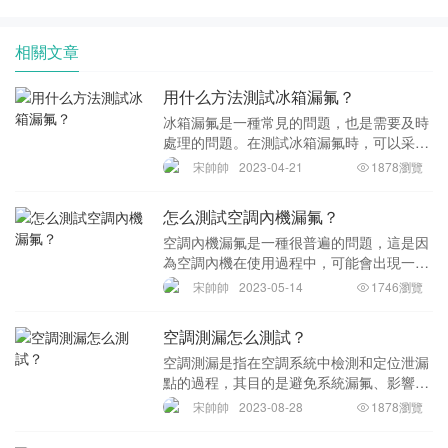
相關文章
用什么方法測試冰箱漏氟？
冰箱漏氟是一種常見的問題，也是需要及時
處理的問題。在測試冰箱漏氟時，可以采用
以下幾種方法：1. 氟檢漏儀測試法：這是一
宋帥帥
2023-04-21
1878瀏覽
種可靠的測試漏氟的方法。氟檢漏儀是專門
檢測空調、冰箱等制冷設備漏氟的一種儀
怎么測試空調內機漏氟？
器。可以
空調內機漏氟是一種很普遍的問題，這是因
為空調內機在使用過程中，可能會出現一些
因材料老化、構造缺陷或人為損壞等原因導
宋帥帥
2023-05-14
1746瀏覽
致氟氣泄露的情況。一旦空調內機漏氟，就
會導致制冷效果變差，增加能耗，對環境也
空調測漏怎么測試？
有一定的污
空調測漏是指在空調系統中檢測和定位泄漏
點的過程，其目的是避免系統漏氟、影響制
冷效果和縮短空調壽命，同時也有助于節約
宋帥帥
2023-08-28
1878瀏覽
能源和環保。下面是空調測漏的測試流程：
1.準備設備：需要一臺空調充氟機、一個帶