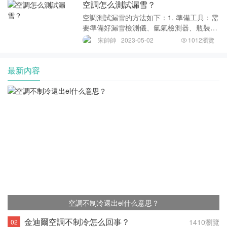
空調怎么測試漏雪？
有查漏燈
空調測試漏雪的方法如下：1. 準備工具：需
要準備好漏雪檢測儀、氫氣檢測器、瓶裝氮
氣、電壓表、電線鉗等工具。2. 預備工作：
宋帥帥
2023-05-02
1012瀏覽
將空調系統的壓力放到適當的水平，關閉系
統的所有閥門并斷開所有電源。3. 連接設
最新內容
空調不制冷還出el什么意思？
金迪爾空調不制冷怎么回事？
1410瀏覽