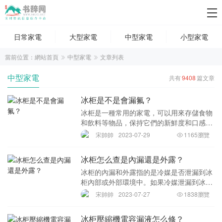
日常家電
大型家電
中型家電
小型家電
當前位置：
網站首頁
中型家電
文章列表
中型家電
共有
9408
篇文章
冰柜是不是會漏氟？
冰柜是一種常用的家電，可以用來存儲食物
和飲料等物品，保持它們的新鮮度和口感。
而冰柜使用的制冷劑中一般都含有氟利昂，
宋帥帥
2023-07-29
1165瀏覽
那么冰柜會不會漏氟呢？這是大家普遍關心
的一個問題，下面我們就來詳細分析一下。
冰柜怎么查是內漏還是外露？
首先，我們
冰柜的內漏和外露指的是冷媒是否泄漏到冰
柜內部或外部環境中。如果冷媒泄漏到冰柜
內部環境，則稱為“內漏”；如果冷媒泄漏到
宋帥帥
2023-07-27
1838瀏覽
冰柜外部環境，則稱為“外露”。內漏和外露
的判斷方法不同，下面將對它們各自的特點
冰柜壓縮機電容漏液怎么修？
和判斷