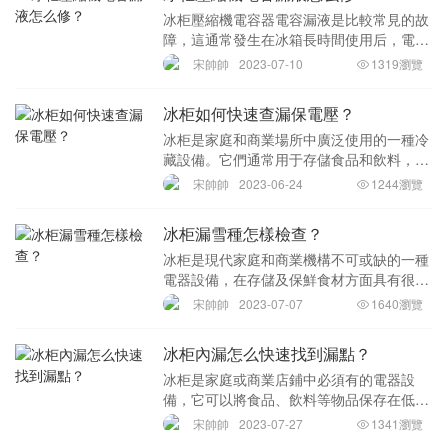
冰柜壓縮機電容器電容漏液是比較常見的故
障，這通常發生在冰箱長時間使用后，電力
有限地區的用戶更容易遇到這樣的問題。如
宋帥帥
2023-07-10
1319瀏覽
果不及時修理，可能會影響冰箱的正常運
行，以及一些不必要的故障。以下是詳細的
冰柜如何快速查漏保電壓？
修復方法：第
冰柜是家庭和商業場所中廣泛使用的一種冷
藏設備。它們通常用于存儲食品和飲料，確
保它們保持在安全和健康的狀態。如果您發
宋帥帥
2023-06-24
1244瀏覽
現您的冰柜出現了漏電，那么這將會是非常
危險的，需要盡快解決。本文為大家介紹一
冰柜漏雪種怎樣檢查？
些快速查漏
冰柜是現代家庭和商業機構不可或缺的一種
電器設備，在存儲及保鮮食材方面具有很高
的實用價值。然而，由于長時間的使用和某
宋帥帥
2023-07-07
1640瀏覽
些因素的影響，冰柜可能會出現漏水或雪種
的問題，嚴重影響冷藏制冷效果。為了及時
冰柜內漏怎么快速找到漏點？
發現并解決
冰柜是家庭或商業店鋪中必須有的電器設
備，它可以將食品、飲料等物品保存在低溫
狀態下，以保持其新鮮度和美味口感。不
宋帥帥
2023-07-27
1341瀏覽
過，當冰柜內發生漏水現象時，不僅會惡