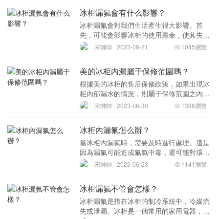
臭、影響美觀，還可能導致電器故障和貨物
冰柜漏氟會有什么影響？
損失。因此，我們
冰柜漏氟會對我們生活產生很大影響。首
先，可能會影響冰柜的使用壽命，使其失去
制冷效果，無法保持食品的新鮮度。其次，
宋帥帥
2023-06-21
1045瀏覽
漏氟會對人體健康產生影響，導致頭痛、頭
暈、疲勞等癥狀，嚴重影響身體健康。同
美的冰柜內漏屬于保修范圍嗎？
時，漏氟還會對
根據美的冰柜的售后保修政策，如果出現冰
柜內部漏水的情況，則屬于保修范圍之內。
這是因為在正常使用過程中，如果出現漏水
宋帥帥
2023-06-30
1398瀏覽
現象，很可能導致冰箱內部的食品腐煙，對
用戶的健康造成威脅。因此，美的作為一家
冰柜內漏氟怎么辦？
具有社會責
當冰柜內漏氟時，需要及時進行處理。這是
因為漏氟可能造成氟氣中毒，還可能對環境
造成污染。以下是應對冰柜內漏氟的幾種方
宋帥帥
2023-06-23
1141瀏覽
法：一、及時檢測和處理漏氟首先，應及時
檢測冰柜內的漏氟情況，確定漏氟的原因和
冰柜漏氟不管會怎樣？
漏氟的位置
冰柜漏氟是指在冰柜的制冷系統中，冷媒流
失或泄漏。冰柜是一個常用的家用電器，用