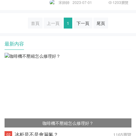
于保存食品、飲料以及冷凍食品等冷藏物
宋帥帥
2023-07-01
1203瀏覽
品。制冷系統是冰柜最為關鍵的部分，已經
成為電器的核心之一。如果冰柜漏氟，除了
影響冷柜本身
首頁
上一頁
1
下一頁
尾頁
最新內容
咖啡機不壓縮怎么修理好？
冰柜是不是會漏氟？
1165瀏覽