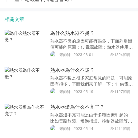
相關文章
為什么熱水器不燙？
熱水器不燙的原因可能有很多，下面列舉幾
個可能的原因：1. 電源故障：熱水器使用的
電源有問題，如電線老化、插座松動等，會
宋帥帥
2023-08-01
1824瀏覽
導致電路缺相、斷路等問題，影響熱水器的
工作，導致熱水器不燙水。2. 熱水器零部件
熱水器為什么不暖？
故
熱水器不暖是很多家庭常見的問題，可能原
因有很多，下面我們來了解一下：1. 供電問
題：熱水器供電不足或電源不良會導致熱水
宋帥帥
2023-05-19
1127瀏覽
器無法工作或無法加熱，需要檢查供電是否
正常。2. 漏電保護器問題：熱水器有漏電保
熱水器燈為什么不亮了？
護
熱水器燈不亮可能是由于多種因素引起的，
比如電路故障、燈泡損壞、控制器故障等。
下面詳細介紹常見的幾種原因。1.電路故
宋帥帥
2023-05-14
1411瀏覽
障：當電路出現故障時，熱水器的燈不會