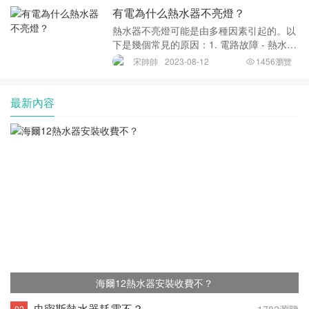
亮。通常情況下，電路故障可能是由于線路
有電為什么熱水器不亮燈？
短路或斷路引
熱水器不亮燈可能是由多種因素引起的。以
下是幾個常見的原因：1. 電路故障 - 熱水器
的電路可能出現問題，導致電路失效，因此
宋帥帥
2023-08-12
1456瀏覽
熱水器無法正常工作。這可能是因為電路板
損壞或其他故障引起的。如果您不確定熱水
器
最新內容
海爾12熱水器安裝收費不？
史密斯熱水器耗電不？