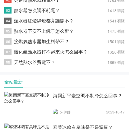
1782瀏覽
熱水器怎么調不耗電？
1418瀏覽
熱水器紅燈綠燈都亮誰開不？
1541瀏覽
熱水器下安不上鏡子怎么辦？
1475瀏覽
接燃氣熱水器加生料帶不？
1501瀏覽
液化氣熱水器打不起來火怎么回事？
1626瀏覽
天然熱水器費電不？
1869瀏覽
全站最新
海爾新平臺空調不制冷怎么回事？
宋帥帥
2023-10-17
容聲冰箱有臭味是不是漏氟？