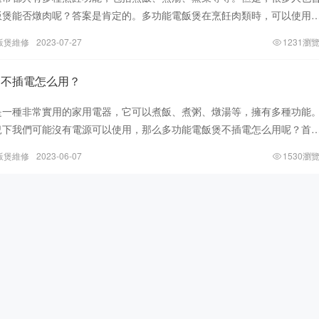
飯煲能否燉肉呢？答案是肯定的。多功能電飯煲在烹飪肉類時，可以使用
能。這種方式能夠讓肉質更加鮮嫩可
飯煲維修
2023-07-27
1231瀏
煲不插電怎么用？
是一種非常實用的家用電器，它可以煮飯、煮粥、燉湯等，擁有多種功能
況下我們可能沒有電源可以使用，那么多功能電飯煲不插電怎么用呢？首
功能電飯煲的工作原理。多功能電飯煲
飯煲維修
2023-06-07
1530瀏