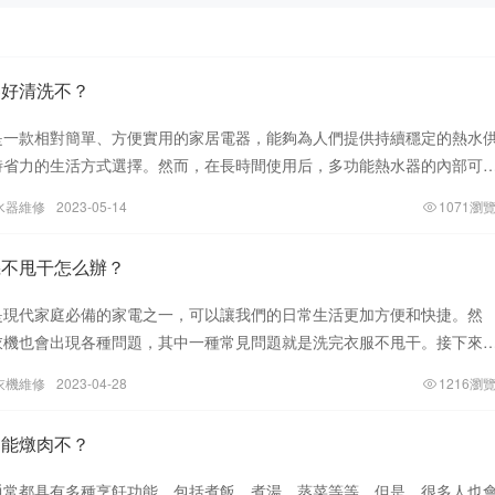
器好清洗不？
是一款相對簡單、方便實用的家居電器，能夠為人們提供持續穩定的熱水
時省力的生活方式選擇。然而，在長時間使用后，多功能熱水器的內部可
質和垃圾，這些雜質和垃圾不僅會降
水器維修
2023-05-14
1071瀏
機不甩干怎么辦？
是現代家庭必備的家電之一，可以讓我們的日常生活更加方便和快捷。然
衣機也會出現各種問題，其中一種常見問題就是洗完衣服不甩干。接下來
解決多功能洗衣機不甩干的方法。首先
衣機維修
2023-04-28
1216瀏
煲能燉肉不？
通常都具有多種烹飪功能，包括煮飯、煮湯、蒸菜等等。但是，很多人也