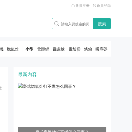
會員注冊
會員登錄
搜索
機
燃氣灶
小型
電壓鍋
電磁爐
電飯煲
烤箱
吸塵器
最新內容
覽
臺式燃氣灶打不燃怎么回事？