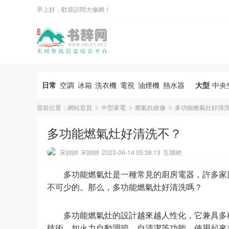
早上好，歡迎訪問大修網！
日常
空調
冰箱
洗衣機
電視
油煙機
熱水器
大型
中央
當前位置：
網站首頁
中型家電
燃氣灶維修
多功能燃氣灶好清
多功能燃氣灶好清洗不？
宋帥帥
宋帥帥
2023-06-14 05:38:13
互聯網
多功能燃氣灶是一種常見的廚房電器，許多家
不可少的。那么，多功能燃氣灶好清洗嗎？
多功能燃氣灶的設計越來越人性化，它兼具多
技術，如火力自動調節、自清潔等功能，使用起來