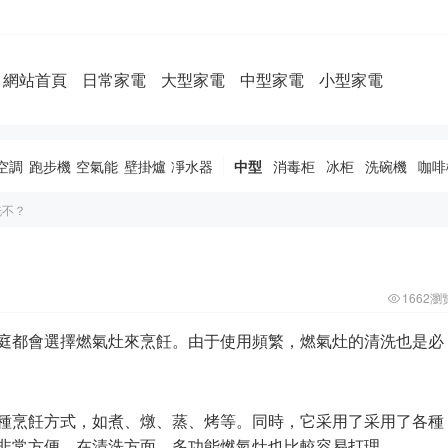
網站首頁
日常家電
大型家電
中型家電
小型家電
空調
跑步機
空氣能
壁掛爐
凈水器
中型
消毒柜
冰柜
洗碗機
咖啡
洗不？
1662瀏
庭都會選擇燃氣灶來烹飪。由于使用頻繁，燃氣灶的清洗也是必
種烹飪方式，如煮、燉、蒸、烤等。同時，它采用了采用了各種
非常方便。在清洗方面，多功能燃氣灶也比較容易打理。