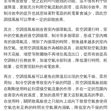
呈等角度散發，使之起到均勻散熱的功能。這不僅有利于快
速降溫，更能充分利用空氣流動的原理，提高制冷效率。而
制冷效率的提升也就意味著對電器的耗電量會減少，因此空
調擋風板可以帶來一定的節能效果。
其次，空調擋風板能改善室內循環氣流。當空調運行時，室
外的空氣會經過空調循環、制冷等多個環節，形成了室內獨
有的循環氣流，增加了內循環的時間，替換越來越多的室內
熱空氣。使用空調擋風板作為輔助器具，就能幫助空氣流動
時天花板、墻壁等附屬物不再堵住風流出口，從而有效提高
空調執行任務效率，加速空氣冷卻到達，降低運行時間、耗
能量，從而實現額外的省電效果。
再次，空調擋風板可以避免在降溫后出現的空氣干燥。眾所
周知，制冷空調會導致室內干燥的問題，而空調擋風板就能
在剛剛使用時起到震懾空氣流量的作用，并在一定的范圍內
改善室內有效濕度，更加的適用于夏天這類氣溫高的季節。
在使用時，關閉散風板使之只能向上或向下散發空氣會使得
空氣也有足夠的時間在空氣層內濕氣，降低室內干燥的問