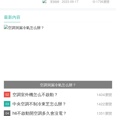
且能夠讓車內空氣充分流通起到很好的空氣
宋帥帥
2023-09-17
1736瀏覽
均衡效果。但是很多車主在使用的時候都會
遇到擋風板漸漸失靈，出現漏風的現象，這
是由于擋風
最新內容
空調洞漏冷氣怎么辦？
空調室外機怎么不啟動？
1404瀏覽
中央空調不制冷東芝怎么辦？
1422瀏覽
h6不啟動開空調多久會沒電？
1351瀏覽