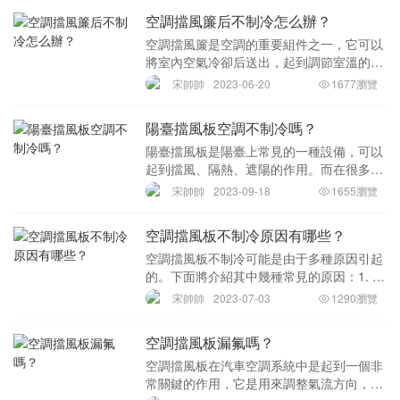
空調擋風簾后不制冷怎么辦？
空調擋風簾是空調的重要組件之一，它可以
將室內空氣冷卻后送出，起到調節室溫的作
用。但是如果空調擋風簾失效了，就會發現
宋帥帥
2023-06-20
1677瀏覽
空調不再制冷，這對于夏季高溫時空調的功
效嚴重影響。那么，空調擋風簾后不制冷怎
陽臺擋風板空調不制冷嗎？
么辦？以下
陽臺擋風板是陽臺上常見的一種設備，可以
起到擋風、隔熱、遮陽的作用。而在很多人
的陽臺上，還會安裝空調，并帶有擋風板，
宋帥帥
2023-09-18
1655瀏覽
這樣既可以享受涼爽的空氣，又不會被陽光
曝曬，但是有時候陽臺擋風板會影響空調的
空調擋風板不制冷原因有哪些？
制冷效果，
空調擋風板不制冷可能是由于多種原因引起
的。下面將介紹其中幾種常見的原因：1. 擋
風板進氣管道受阻：空調的進氣管道里可能
宋帥帥
2023-07-03
1290瀏覽
會積累大量的灰塵、細菌和臟物，長時間堆
積可能會阻塞空氣進入擋風板，直接導致制
空調擋風板漏氟嗎？
冷效果
空調擋風板在汽車空調系統中是起到一個非
常關鍵的作用，它是用來調整氣流方向，并