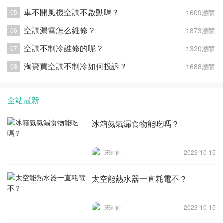
車不開風機空調不啟動嗎？
1609瀏覽
空調漏雪怎么維修？
1873瀏覽
空調不制冷誰修的呢？
1320瀏覽
淘寶買空調不制冷如何投訴？
1688瀏覽
全站最新
冰箱氨氣漏食物能吃嗎？
宋帥帥
2023-10-15
太空能熱水器一直耗電不？
宋帥帥
2023-10-15