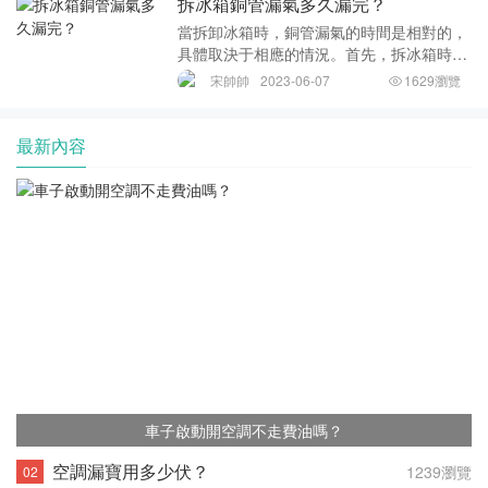
拆冰箱銅管漏氣多久漏完？
置、氣體壓力等
當拆卸冰箱時，銅管漏氣的時間是相對的，
具體取決于相應的情況。首先，拆冰箱時，
銅管的漏氣情況與銅管的質量、長度、直徑
宋帥帥
2023-06-07
1629瀏覽
（粗細）、安裝方式等有很大的關系。如果
銅管的質量較好，長度比較短，且直徑比較
細，則漏氣
最新內容
車子啟動開空調不走費油嗎？
空調漏寶用多少伏？
1239瀏覽