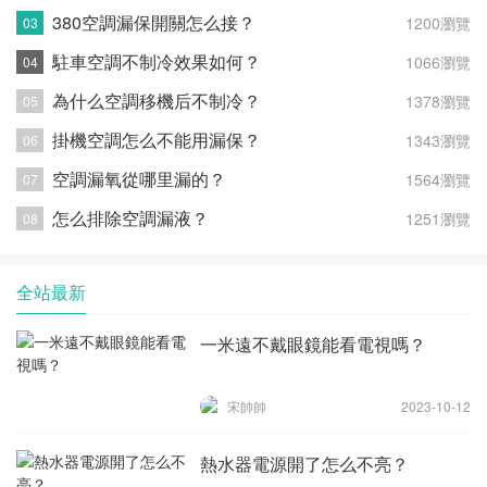
380空調漏保開關怎么接？
1200瀏覽
駐車空調不制冷效果如何？
1066瀏覽
為什么空調移機后不制冷？
1378瀏覽
掛機空調怎么不能用漏保？
1343瀏覽
空調漏氧從哪里漏的？
1564瀏覽
怎么排除空調漏液？
1251瀏覽
全站最新
一米遠不戴眼鏡能看電視嗎？
宋帥帥
2023-10-12
熱水器電源開了怎么不亮？