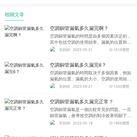
相關文章
空調銅管漏氣多久漏完啊？
空調銅管漏氣的時間是由多個因素決定的，
其中包括空調的使用頻率、漏氣的位置和大
小、管道材質等等。一般而言，在使用環境
宋帥帥
2023-05-31
1519瀏覽
穩定的情況下，漏氣的速度比較緩慢，可能
需要幾個月甚至一年左右的時間才會完全漏
空調銅管漏氣多久漏完6？
完。然而，
空調銅管漏氣的時間取決于多個因素，例如
漏氣的位置、漏氣的大小、空調的使用頻率
和溫度以及空調銅管的質量等。 一般來說，
宋帥帥
2023-08-21
1343瀏覽
如果漏氣的位置在銅管連接處，那么漏氣速
度會比較慢，因為空氣不容易從緊密連接的
空調銅管漏氣多久漏完正常？
管道中逃
空調銅管漏氣是一個比較常見的問題。一旦
銅管漏氣，會導致空調的制冷效果明顯下
降，甚至無法正常工作。那么，空調銅管漏
宋帥帥
2023-05-18
1966瀏覽
氣多久漏完正常呢？首先，銅管漏氣的速度
取決于多種因素，如孔洞的大小、孔洞位