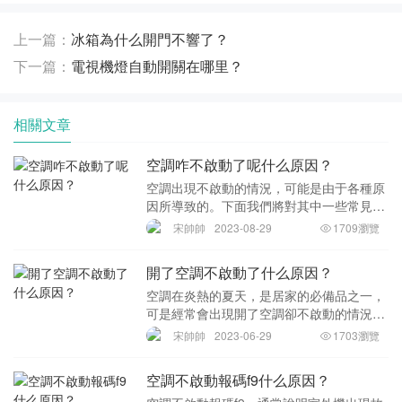
上一篇：
冰箱為什么開門不響了？
下一篇：
電視機燈自動開關在哪里？
相關文章
空調咋不啟動了呢什么原因？
空調出現不啟動的情況，可能是由于各種原
因所導致的。下面我們將對其中一些常見原
因進行詳細介紹。1.電源問題電源是空調正
宋帥帥
2023-08-29
1709瀏覽
常運行的基礎，如果電源線路短路或者線路
老化，那么就會導致空調無法啟動。此時可
開了空調不啟動了什么原因？
以檢查電
空調在炎熱的夏天，是居家的必備品之一，
可是經常會出現開了空調卻不啟動的情況，
這給人們的生活帶來了很大的不便，也讓人
宋帥帥
2023-06-29
1703瀏覽
們對空調的可靠性產生一定程度的懷疑。那
么，空調開了卻不啟動的原因是什么？下面
空調不啟動報碼f9什么原因？
為大家進行