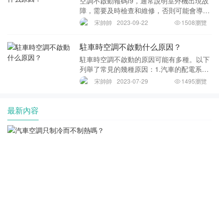
空調不啟動報碼f9，通常說明室外機出現故
障，需要及時檢查和維修，否則可能會導致
整個空調系統無法正常運行或出現更嚴重的
宋帥帥
2023-09-22
1508瀏覽
故障。首先，f9報碼對應的故障一般是由于
室外風機電機壓縮機過載或缺相導致的故
駐車時空調不啟動什么原因？
障。室外
駐車時空調不啟動的原因可能有多種。以下
列舉了常見的幾種原因：1.汽車的配電系統
存在故障。汽車的空調需要由電池供電，所
宋帥帥
2023-07-29
1495瀏覽
以當配電系統出現故障時，會導致空調無法
啟動。這種故障表現為無法啟動汽車發動
機，或者無
最新內容