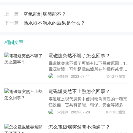
上一篇：
空氣能到底節能不？
下一篇：
熱水器不滴水的后果是什么？
相關文章
電磁爐突然不響了怎么回事？
電磁爐突然不響了可能有以下幾種原因：1.
電源故障：可能是電磁爐所在的插座或電源
線路出現了問題，導致電流不穩定或無法傳
宋帥帥
2023-07-11
1277瀏覽
輸到電磁爐，從而出現故障。2.電磁爐內部
元件故障：電磁爐內部有許多元件，如控制
電磁爐突然不上熱怎么回事？
板、散
電磁爐是現代廚房中使用較為廣泛的一種烹
飪設備，它具有節能、環保、安全等諸多優
點，因此備受消費者的青睞。然而，如果電
宋帥帥
2023-07-28
1105瀏覽
磁爐突然不上熱，就會給生活帶來很大的不
便，因此需要及時處理。那么，電磁爐突然
怎么電磁爐突然間不滴滴了？
不上熱的原