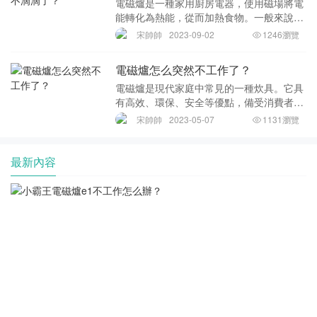
電磁爐是一種家用廚房電器，使用磁場將電
能轉化為熱能，從而加熱食物。一般來說，
電磁爐在正常使用時會發出滴滴聲，提示用
宋帥帥
2023-09-02
1246瀏覽
戶調節開關和溫度。但有時，電磁爐在使用
期間會突然不滴滴了。以下是一些可能導致
電磁爐怎么突然不工作了？
這種情況的
電磁爐是現代家庭中常見的一種炊具。它具
有高效、環保、安全等優點，備受消費者的
青睞。然而，有時電磁爐會突然不工作，這
宋帥帥
2023-05-07
1131瀏覽
時候該如何處理呢？首先，我們應該確定電
磁爐是否正常通電。如果沒有通電，電磁爐
會無法工作
最新內容