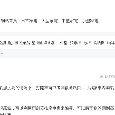
網站首頁
日常家電
大型家電
中型家電
小型家電
空調
跑步機
空氣能
壁掛爐
凈水器
中型
消毒柜
冰柜
洗碗機
咖啡
霧？
1843瀏
氣濕度高的情況下，打開車窗或者開啟通風口，可以讓車內濕氣
現霧氣，可以利用雨刮器按摩車窗來除霧。可以將雨刮器調到高
而除霧。