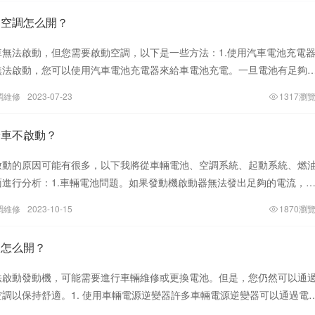
動空調怎么開？
車無法啟動，但您需要啟動空調，以下是一些方法：1.使用汽車電池充電
無法啟動，您可以使用汽車電池充電器來給車電池充電。一旦電池有足夠
啟動汽車并打開空調。2.通過
調維修
2023-07-23
1317瀏
冷車不啟動？
啟動的原因可能有很多，以下我將從車輛電池、空調系統、起動系統、燃
面進行分析：1.車輛電池問題。如果發動機啟動器無法發出足夠的電流，
難啟動，尤其在冷啟動時更為明顯
調維修
2023-10-15
1870瀏
調怎么開？
法啟動發動機，可能需要進行車輛維修或更換電池。但是，您仍然可以通
調以保持舒適。1. 使用車輛電源逆變器許多車輛電源逆變器可以通過電
器為您的設備提供電力。通過使