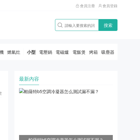
會員注冊
會員登錄
搜索
機
燃氣灶
小型
電壓鍋
電磁爐
電飯煲
烤箱
吸塵器
最新內容
覽
帕薩特b5空調冷凝器怎么測試漏不漏？