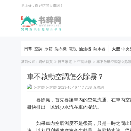
早上好，歡迎訪問大修網！
日常
空調
冰箱
洗衣機
電視
油煙機
熱水器
大型
中央
當前位置：
網站首頁
日常家電
空調維修
車不啟動空調怎么除
車不啟動空調怎么除霧？
宋帥帥
宋帥帥
2023-10-16 11:17:38
互聯網
要除霧，首先要讓車內的空氣流通。在車內空
盡快排出，以減少水汽在車內凝結。
如果車內空氣濕度不是很高，只是一時之間出
速，以利用刮桿的摩擦產生熱量，蒸發掉水汽，從