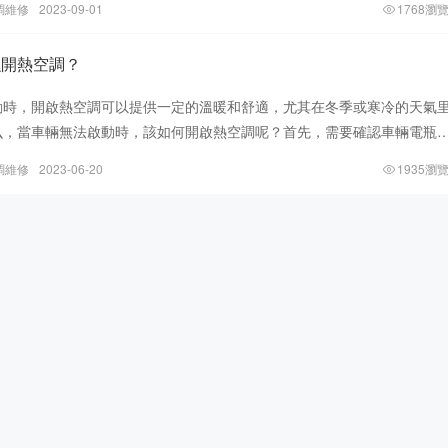
調維修
2023-09-01
1768瀏
么開熱空調？
動時，開啟熱空調可以提供一定的溫暖和舒適，尤其在冬季或寒冷的天氣
么，當車輛無法啟動時，該如何開啟熱空調呢？首先，需要確認車輛電瓶
如果電瓶電量不足，則車輛無法啟動
調維修
2023-06-20
1935瀏