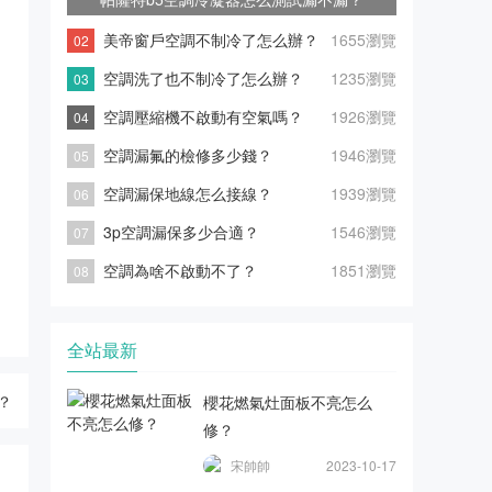
美帝窗戶空調不制冷了怎么辦？
1655瀏覽
空調洗了也不制冷了怎么辦？
1235瀏覽
空調壓縮機不啟動有空氣嗎？
1926瀏覽
空調漏氟的檢修多少錢？
1946瀏覽
空調漏保地線怎么接線？
1939瀏覽
3p空調漏保多少合適？
1546瀏覽
空調為啥不啟動不了？
1851瀏覽
全站最新
？
櫻花燃氣灶面板不亮怎么
修？
宋帥帥
2023-10-17