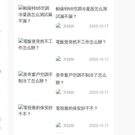
帕薩特b5空調冷凝器怎么測
試漏不漏？
器
宋帥帥
2023-10-17
的
覽
電飯煲突然不工作怎么辦？
宋帥帥
2023-10-17
油
美帝窗戶空調不制冷了怎么
那
辦？
覽
宋帥帥
2023-10-17
電視臺的保安好干不？
過
宋帥帥
2023-10-17
池