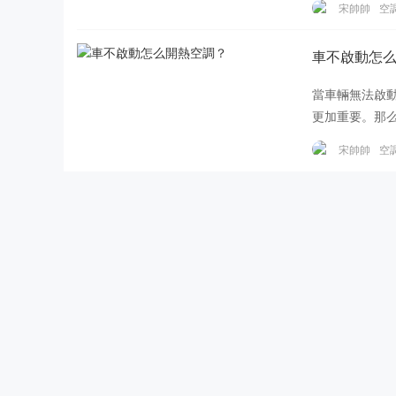
宋帥帥
空
車不啟動怎
當車輛無法啟
更加重要。那
量是否充足。
宋帥帥
空