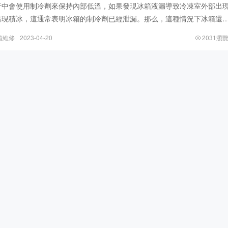
行中會使用制冷劑來保持內部低溫，如果發現冰箱液漏導致冷凍室外部出
出現積冰，這通常表明冰箱的制冷劑已經泄漏。那么，這種情況下冰箱還
？首先，我們需要了解一下制冷劑漏
箱維修
2023-04-20
2031瀏