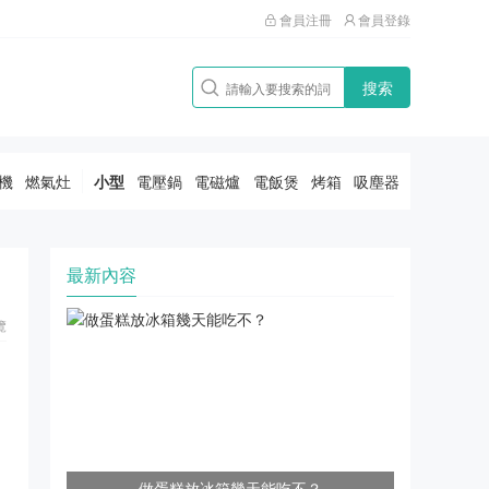
會員注冊
會員登錄
搜索
機
燃氣灶
小型
電壓鍋
電磁爐
電飯煲
烤箱
吸塵器
最新內容
覽
做蛋糕放冰箱幾天能吃不？