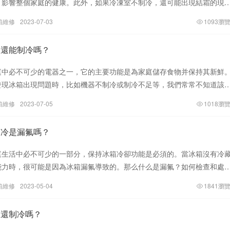
，影響整個家庭的健康。此外，如果冷凍室不制冷，還可能出現結霜的現
來詳細探討一下這個問題。首先，讓我
箱維修
2023-07-03
1093瀏
油還能制冷嗎？
庭中必不可少的電器之一，它的主要功能是為家庭儲存食物并保持其新鮮
發現冰箱出現問題時，比如機器不制冷或制冷不足等，我們常常不知道該
個常見的問題是冰箱漏冷凍油，那么
箱維修
2023-07-05
1018瀏
制冷是漏氟嗎？
庭生活中必不可少的一部分，保持冰箱冷卻功能是必須的。當冰箱沒有冷
能力時，很可能是因為冰箱漏氟導致的。那么什么是漏氟？如何檢查和處
么是漏氟？氟利昂是一種廣泛用于空
箱維修
2023-05-04
1841瀏
凍還制冷嗎？