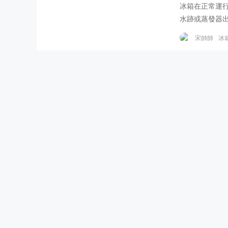
冰箱在正常運
水跡或蒸發器
否正常制冷呢
宋帥帥
冰