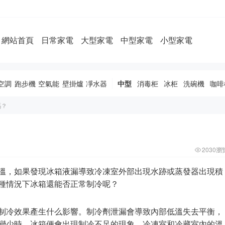
網站首頁
日常家電
大型家電
中型家電
小型家電
空調
跑步機
空氣能
壁掛爐
凈水器
中型
消毒柜
冰柜
洗碗機
咖啡
嗎？
2030瀏
溫，如果發現冰箱液漏導致冷凍室外部出現水跡或蒸發器出現積
種情況下冰箱還能否正常制冷呢？
制冷效果產生什么影響。制冷劑泄漏會導致內部低溫失去平衡，
變少時，冰箱便會出現制冷不足的現象，冷凍室和冷藏室內的溫