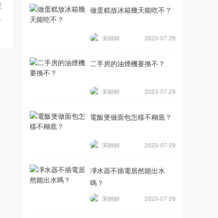
現
做蛋糕放冰箱幾天能吃不？
能
覽
宋帥帥
2023-07-29
二手房的油煙機要換不？
宋帥帥
2023-07-29
電飯煲做面包怎樣不糊底？
宋帥帥
2023-07-29
凈水器不插電居然能出水
嗎？
宋帥帥
2023-07-29