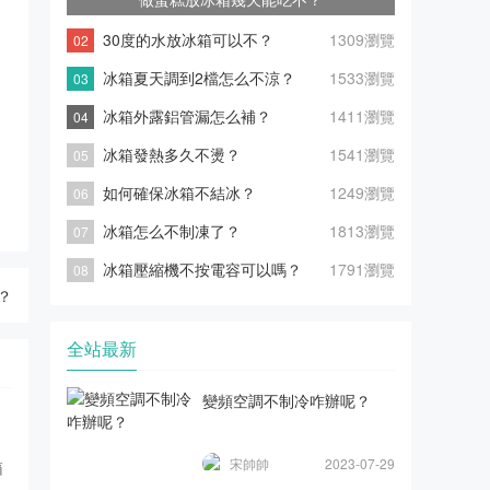
30度的水放冰箱可以不？
1309瀏覽
冰箱夏天調到2檔怎么不涼？
1533瀏覽
冰箱外露鋁管漏怎么補？
1411瀏覽
冰箱發熱多久不燙？
1541瀏覽
如何確保冰箱不結冰？
1249瀏覽
冰箱怎么不制凍了？
1813瀏覽
冰箱壓縮機不按電容可以嗎？
1791瀏覽
？
全站最新
變頻空調不制冷咋辦呢？
宋帥帥
2023-07-29
箱