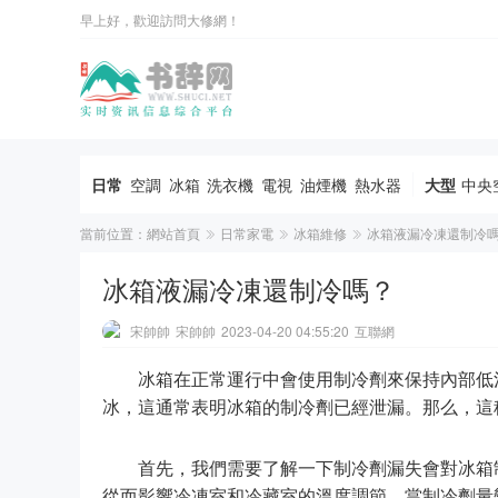
早上好，歡迎訪問大修網！
日常
空調
冰箱
洗衣機
電視
油煙機
熱水器
大型
中央
當前位置：
網站首頁
日常家電
冰箱維修
冰箱液漏冷凍還制冷
冰箱液漏冷凍還制冷嗎？
宋帥帥
宋帥帥
2023-04-20 04:55:20
互聯網
冰箱在正常運行中會使用制冷劑來保持內部低
冰，這通常表明冰箱的制冷劑已經泄漏。那么，這
首先，我們需要了解一下制冷劑漏失會對冰箱
從而影響冷凍室和冷藏室的溫度調節。當制冷劑量